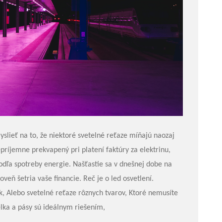
yslieť na to, že niektoré svetelné reťaze míňajú naozaj
ríjemne prekvapený pri platení faktúry za elektrinu,
podľa spotreby energie. Našťastie sa v dnešnej dobe na
oveň šetria vaše financie. Reč je o led osvetlení.
k, Alebo svetelné reťaze rôznych tvarov, Ktoré nemusíte
elka a pásy sú ideálnym riešením,