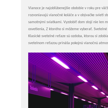
Vianoce je najobľúbenejšie obdobie v roku pre väčš
rozvoniavajú vianočné koláče a v obývačke svieti s
samotnými sviatkami. Vyzdobiť dom stojí nie len mn
osvetlenia, Z ktorého si môžeme vyberať. Svetelné 
Klasické svetelné reťaze sú ozdoba, ktorou si zdob
svetelnom reťazou prináša pokojnú vianočnú atmos