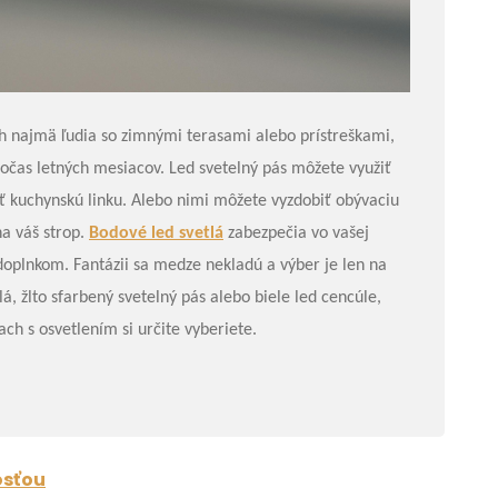
h najmä ľudia so zimnými terasami alebo prístreškami,
počas letných mesiacov. Led svetelný pás môžete
využiť
iť kuchynskú linku. Alebo nimi môžete vyzdobiť obývaciu
na váš strop.
Bodové led svetlá
zabezpečia vo vašej
doplnkom. Fantázii sa medze nekladú a výber je len na
á, žlto sfarbený svetelný pás alebo biele led cencúle,
ch s osvetlením si určite vyberiete.
osťou