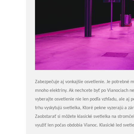
Zabezpečuje aj vonkajšie osvetlenie. Je potrebné m
mnoho elektriny. Ak nechcete byť po Vianociach nep
vyberajte osvetlenie nie len podľa vzhľadu, ale aj 
trhu vyskytujú svetielka, Ktoré pekne vyzerajú a zár
Zaobstarať si môžete klasické svetielka na stromče
využiť len počas obdobia Vianoc. Klasické led sveti