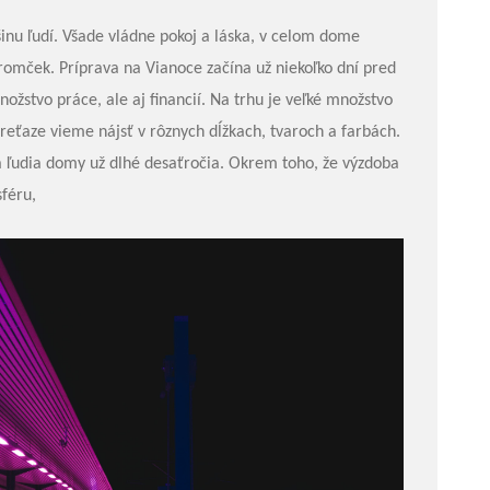
inu ľudí. Všade vládne pokoj a láska, v celom dome
tromček. Príprava na Vianoce začína už niekoľko dní pred
ožstvo práce, ale aj financií. Na trhu je veľké množstvo
reťaze vieme nájsť v rôznych dĺžkach, tvaroch a farbách.
ia ľudia domy už dlhé desaťročia. Okrem toho, že výzdoba
féru,