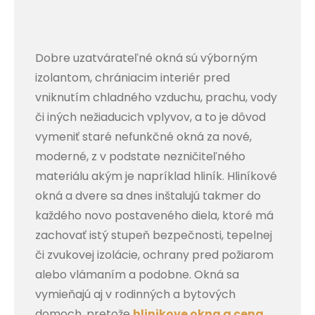
Dobre uzatvárateľné okná sú výborným
izolantom, chrániacim interiér pred
vniknutím chladného vzduchu, prachu, vody
či iných nežiaducich vplyvov, a to je dôvod
vymeniť staré nefunkčné okná za nové,
moderné, z v podstate nezničiteľného
materiálu akým je napríklad hliník.
Hliníkové
okná a dvere sa dnes inštalujú takmer do
každého novo postaveného diela, ktoré má
zachovať istý stupeň bezpečnosti, tepelnej
či zvukovej izolácie, ochrany pred požiarom
alebo vlámaním a podobne. Okná sa
vymieňajú aj v rodinných a bytových
domoch, pretože
hlinikove okna a cena