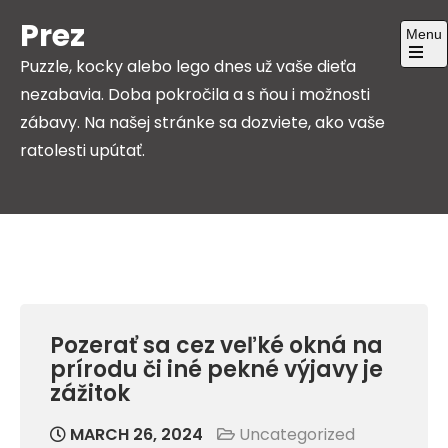
Skip
Prez
Menu
to
Puzzle, kocky alebo lego dnes už vaše dieťa
content
Open
the
nezabavia. Doba pokročila a s ňou i možnosti
main
menu
zábavy. Na našej stránke sa dozviete, ako vaše
ratolesti upútať.
Pozerať sa cez veľké okná na
prírodu či iné pekné výjavy je
zážitok
MARCH 26, 2024
Uncategorized