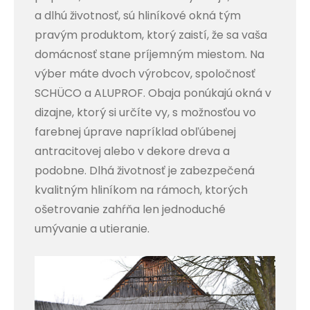
a dlhú životnosť, sú hliníkové okná tým
pravým produktom, ktorý zaistí, že sa vaša
domácnosť stane príjemným miestom. Na
výber máte dvoch výrobcov, spoločnosť
SCHÜCO a ALUPROF. Obaja ponúkajú okná v
dizajne, ktorý si určíte vy, s možnosťou vo
farebnej úprave napríklad obľúbenej
antracitovej alebo v dekore dreva a
podobne.
Dlhá životnosť je zabezpečená
kvalitným hliníkom na rámoch, ktorých
ošetrovanie zahŕňa len jednoduché
umývanie a utieranie.