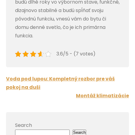
budú dlhé roky vo výbornom stave, funkčné,
dizajnovo stabilné a budú spĺňať svoju
pôvodnú funkciu, vnesú vám do bytu či
domu denné svetlo, čo je ich primárna
funkcia.
3.6/5 - (7 votes)
Post
Voda pod lupou: Kompletný rozbor pre váš
navigation
pokoj na duši
Montáž klimatizácie
Search
Search