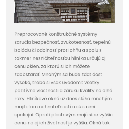
Prepracované konštrukčné systémy
zaručia bezpečnosť, zvukotesnosť, tepelnú
izoláciu či odolnosť proti ohňu a spolu s
takmer nezničiteľnosťou hliníka určujú aj
cenu okien, za ktorú si ich môžete
zaobstarať. Mnohým sa bude zdať dosť
vysoká, treba si však uvedomiť všetky
pozitívne vlastnosti a záruku kvality na dlhé
roky. Hliníkové okná už dnes slúžia mnohým
majiteľom nehnuteľností a sú s nimi
spokojní. Oproti plastovým majú síce vyššiu
cenu, no aj ich životnosť je vyššia. Okná tak