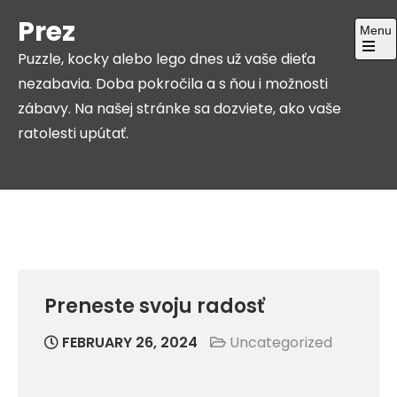
Skip
Prez
Menu
to
Puzzle, kocky alebo lego dnes už vaše dieťa
content
Open
the
nezabavia. Doba pokročila a s ňou i možnosti
main
menu
zábavy. Na našej stránke sa dozviete, ako vaše
ratolesti upútať.
Preneste svoju radosť
FEBRUARY 26, 2024
Uncategorized