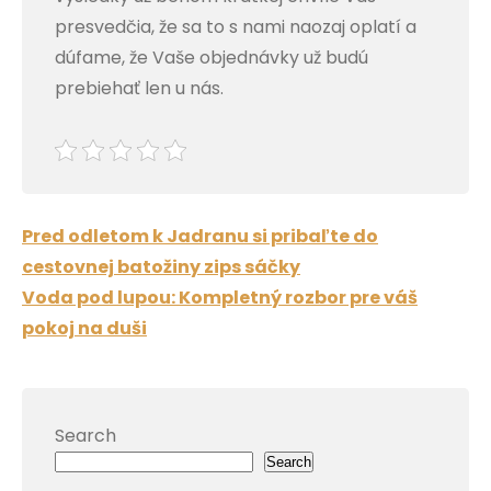
presvedčia, že sa to s nami naozaj oplatí a
dúfame, že Vaše objednávky už budú
prebiehať len u nás.
Post
Pred odletom k Jadranu si pribaľte do
navigation
cestovnej batožiny zips sáčky
Voda pod lupou: Kompletný rozbor pre váš
pokoj na duši
Search
Search