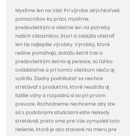
Myslíme len na Vás! Pri výrobe akýchkoľvek
pomocníkov ku práci, myslíme
predovšetkým a vlastne len na potreby
našich zákazníkov, ktorí si zaslúžia vlastniť
len tie najlepšie výrobky. Výrobky, ktoré
reálne pomáhajú, dokážu šetriť čas a
predovšetkým šetria aj peniaze, sú ľahko
ovládateľné a pri tomto všetkom niečo aj
vydržia. Žiadny podnikateľ sa nechce
stretávať s produktmi, ktoré neudržia aj
ťažšie váhy a rozpadnú si sa pri prvom
prevoze. Rozhodneme nechceme aby ste
sa s podobnými situáciami ešte niekedy
stretávali, preto sme pre Vás vymysleli toto
riešenie, ktoré je ako stavané na mieru pre