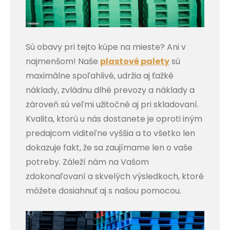
Sú obavy pri tejto kúpe na mieste? Ani v
najmenšom! Naše
plastové palety
sú
maximálne spoľahlivé, udržia aj ťažké
náklady, zvládnu dlhé prevozy a náklady a
zároveň sú veľmi užitočné aj pri skladovaní.
Kvalita, ktorú u nás dostanete je oproti iným
predajcom viditeľne vyššia a to všetko len
dokazuje fakt, že sa zaujímame len o vaše
potreby. Záleží nám na Vašom
zdokonaľovaní a skvelých výsledkoch, ktoré
môžete dosiahnuť aj s našou pomocou.