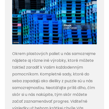
Okrem plastových paliet u nás samozrejme
nájdete aj rôzne iné výrobky, ktoré môžete
taktiež zaradiť k Vašim každodenným
pomocníkom. Kompletné sady, ktoré do
seba zapadajú ako dieliky z puzzle sú u nás
samozrejmosťou. Neotáľajte príliš dlho, čím
skôr si u nás nakúpite, tým skôr môžete
začať zaznamenávať progres. Viditeľné
výsledky už behom krátkej chvíle Vás