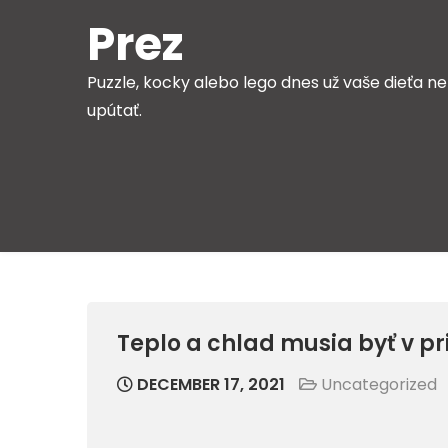
Skip
Prez
to
content
Puzzle, kocky alebo lego dnes už vaše dieťa ne
upútať.
Teplo a chlad musia byť v p
DECEMBER 17, 2021
Uncategorized