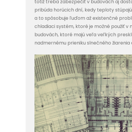
totiž treba zabezpečiť v budovách aj dos
pribúda horúcich dní, kedy teploty stúpaj
a to spôsobuje ľuďom až existenčné probl
chladiaci systém, ktoré je možné použiť v
budovách, ktoré majú veľa veľkých preskl
nadmernému prieniku slnečného žiarenia d