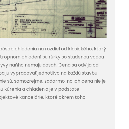
ôsob chladenia na rozdiel od klasického, ktorý
i stropnom chladení sú rúrky so studenou vodou
lyvy naňho nemajú dosah. Cena sa odvíja od
ba ju vypracovať jednotlivo na každú stavbu
nie sú, samozrejme, zadarmo, no ich cena nie je
u kúrenia a chladenia je v podstate
jektové kancelárie, ktoré okrem toho