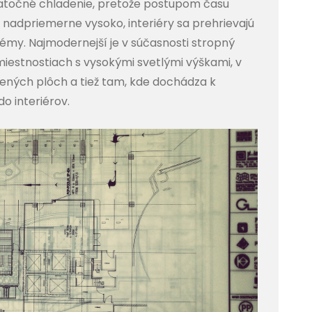
tatočné chladenie, pretože postupom času
ú nadpriemerne vysoko, interiéry sa prehrievajú
émy. Najmodernejší je v súčasnosti stropný
 miestnostiach s vysokými svetlými výškami, v
ených plôch a tiež tam, kde dochádza k
o interiérov.