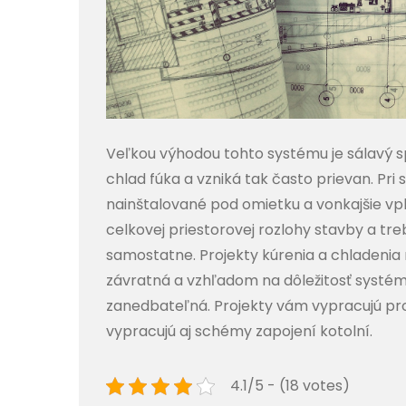
Veľkou výhodou tohto systému je sálavý sp
chlad fúka a vzniká tak často prievan. Pr
nainštalované pod omietku a vonkajšie vp
celkovej priestorovej rozlohy stavby a tre
samostatne.
Projekty kúrenia a chladenia 
závratná a vzhľadom na dôležitosť systém
zanedbateľná. Projekty vám vypracujú pro
vypracujú aj schémy zapojení kotolní.
4.1/5 - (18 votes)