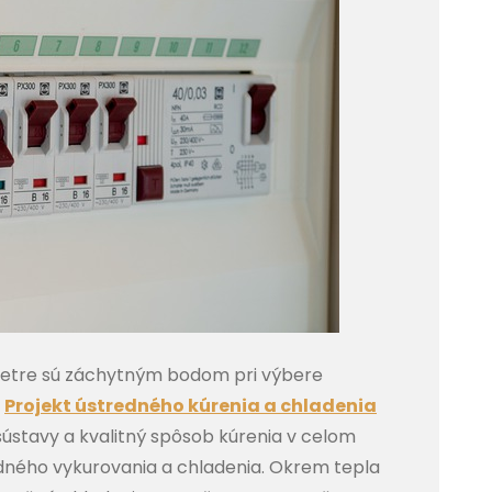
ametre sú záchytným bodom pri výbere
í
Projekt ústredného kúrenia a chladenia
ústavy a kvalitný spôsob kúrenia v celom
redného vykurovania a chladenia. Okrem tepla