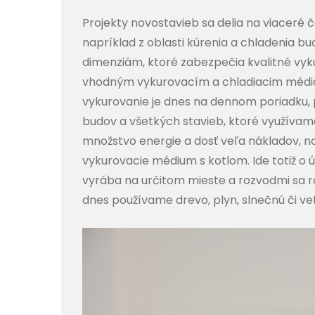
Projekty novostavieb sa delia na viaceré ča
napríklad z oblasti kúrenia a chladenia bu
dimenziám, ktoré zabezpečia kvalitné vyku
vhodným vykurovacím a chladiacim méd
vykurovanie je dnes na dennom poriadku, 
budov a všetkých stavieb, ktoré využívame
množstvo energie a dosť veľa nákladov, n
vykurovacie médium s kotlom. Ide totiž o 
vyrába na určitom mieste a rozvodmi sa 
dnes používame drevo, plyn, slnečnú či v