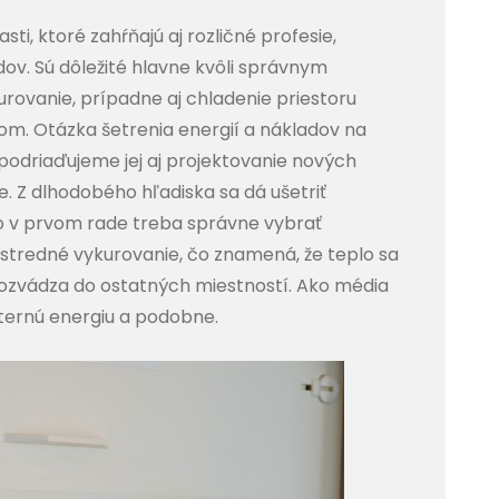
sti, ktoré zahŕňajú aj rozličné profesie,
dov. Sú dôležité hlavne kvôli správnym
rovanie, prípadne aj chladenie priestoru
iom.
Otázka šetrenia energií a nákladov na
podriaďujeme jej aj projektovanie nových
. Z dlhodobého hľadiska sa dá ušetriť
o v prvom rade treba správne vybrať
ústredné vykurovanie, čo znamená, že teplo sa
rozvádza do ostatných miestností. Ako média
eternú energiu a podobne.