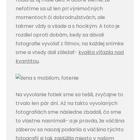
nefotíme sa už len pri výnimočných
momentoch či dobrodružstvách, ale
takmer vždy a všade a s hocikým. A toto je
rozdiel oproti dobám, kedy sa dávali
fotografie vyvolať z filmov, na každej snímke
sme si vtedy dali záležať-
kvalita víťazila nad
kvantitou
.
Na vyvolanie fotiek sme sa tešili, zvyčajne to
trvalo len pár dní. Až na takto vyvolaných
fotografiách sme následne zbadali, čo sme
to vlastne nasnímali- a je pravda, že väčšina
záberov sa naozaj podarila a väčšina týchto
fotografií si tak zaslúžila miesto v našom