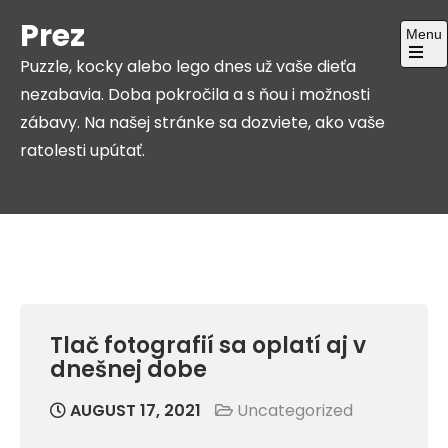
Skip
Prez
Menu
to
Puzzle, kocky alebo lego dnes už vaše dieťa
content
Open
the
nezabavia. Doba pokročila a s ňou i možnosti
main
menu
zábavy. Na našej stránke sa dozviete, ako vaše
ratolesti upútať.
Tlač fotografií sa oplatí aj v
dnešnej dobe
AUGUST 17, 2021
Uncategorized