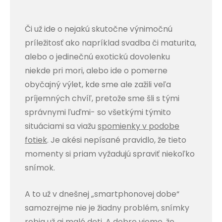
Či už ide o nejakú skutočne výnimočnú
príležitosť ako napríklad svadba či maturita,
alebo o jedinečnú exotickú dovolenku
niekde pri mori, alebo ide o pomerne
obyčajný výlet, kde sme ale zažili veľa
príjemných chvíľ, pretože sme šli s tými
správnymi ľuďmi- so všetkými týmito
situáciami sa viažu
spomienky v podobe
fotiek
. Je akési nepísané pravidlo, že tieto
momenty si priam vyžadujú spraviť niekoľko
snímok.
A to už v dnešnej „smartphonovej dobe“
samozrejme nie je žiadny problém, snímky
robia už aj malé deti. A dobre vieme, že