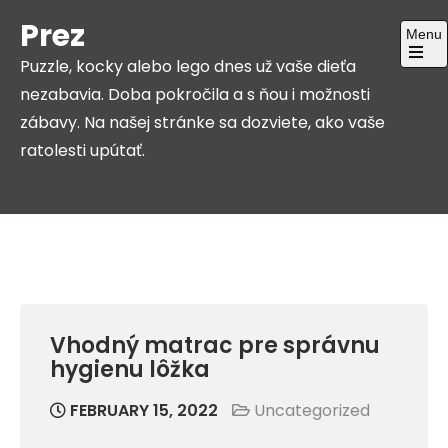
Skip
Prez
Menu
to
Puzzle, kocky alebo lego dnes už vaše dieťa
content
Open
the
nezabavia. Doba pokročila a s ňou i možnosti
main
menu
zábavy. Na našej stránke sa dozviete, ako vaše
ratolesti upútať.
Vhodný matrac pre správnu
hygienu lôžka
FEBRUARY 15, 2022
Uncategorized