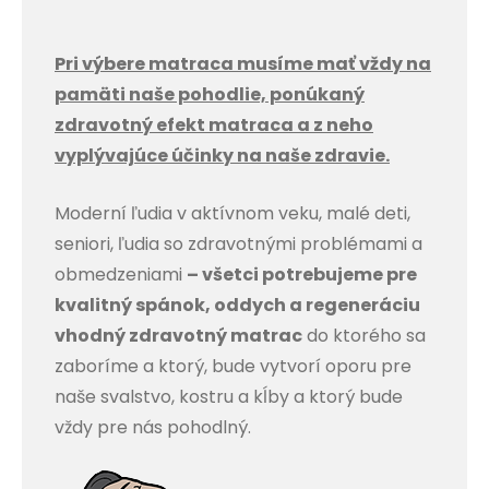
Pri výbere matraca musíme mať vždy na
pamäti naše pohodlie, ponúkaný
zdravotný efekt matraca a z neho
vyplývajúce účinky na naše zdravie.
Moderní ľudia v aktívnom veku, malé deti,
seniori, ľudia so zdravotnými problémami a
obmedzeniami
– všetci potrebujeme pre
kvalitný spánok, oddych a regeneráciu
vhodný zdravotný matrac
do ktorého sa
zaboríme a ktorý, bude vytvorí oporu pre
naše svalstvo, kostru a kĺby a ktorý bude
vždy pre nás pohodlný.