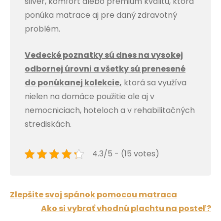
silver, komfort alebo premium kvalitu, ktorá
ponúka matrace aj pre daný zdravotný
problém.
Vedecké poznatky sú dnes na vysokej
odbornej úrovni a všetky sú prenesené
do ponúkanej kolekcie,
ktorá sa využíva
nielen na domáce použitie ale aj v
nemocniciach, hoteloch a v rehabilitačných
strediskách.
4.3/5 - (15 votes)
Post
Zlepšite svoj spánok pomocou matraca
navigation
Ako si vybrať vhodnú plachtu na posteľ?