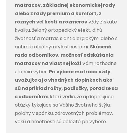
matracov, základnej ekonomickej rady
alebo z rady premium a komfort, z
rôznych veľkostí a rozmerov
vždy získate
kvalitu, želaný ortopedický efekt, dlhú
životnosť a matrac s antialergickými alebo s
antimikrobiálnymi vlastnosťami.
Skúsená
rada odborníkov, možnosť odskúšania
matracov na vlastnej koži
Vám rozhodne
uľahčia výber.
Pri výbere matraca vždy
uvažujte aj o vhodných doplnkoch ako
sú napríklad rošty, podložky, poraďte sa
s odborníkm
i, ktorí vedia, že aj doplňujúce
otázky týkajúce sa Vášho životného štýlu,
polohy v spánku, zdravotných problémov,
veku a hmotnosti sú dôležité pri výbere.